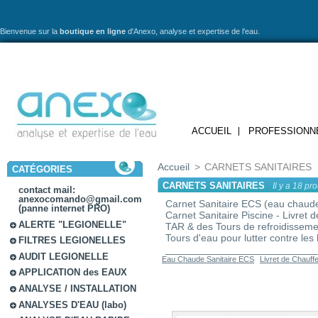
Bienvenue sur la
boutique en ligne
d'Anexo,
analyse et expertise de l'eau.
ACCUEIL
PROFESSIONN
Accueil
>
CARNETS SANITAIRES
CATÉGORIES
CARNETS SANITAIRES
Il y a 18 pro
contact mail:
anexocomando@gmail.com
Carnet Sanitaire ECS (eau chaude s
(panne internet PRO)
Carnet Sanitaire Piscine - Livret d
ALERTE "LEGIONELLE"
TAR & des Tours de refroidisseme
Tours d'eau pour lutter contre le
FILTRES LEGIONELLES
__________________________
AUDIT LEGIONELLE
Eau Chaude Sanitaire ECS
Livret de Chauffe
APPLICATION des EAUX
ANALYSE / INSTALLATION
ANALYSES D'EAU (labo)