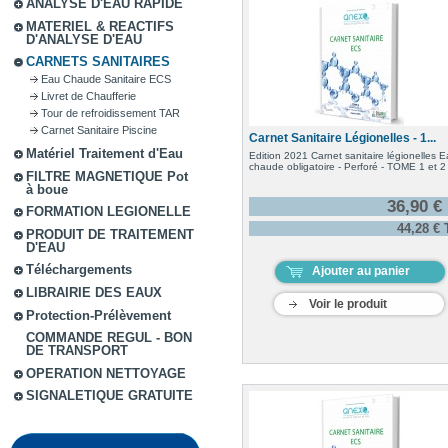
ANALYSE D'EAU RAPIDE
MATERIEL & REACTIFS
D'ANALYSE D'EAU
CARNETS SANITAIRES
Eau Chaude Sanitaire ECS
Livret de Chaufferie
Tour de refroidissement TAR
Carnet Sanitaire Piscine
Carnet Sanitaire Légionelles - 1...
Matériel Traitement d'Eau
Edition 2021 Carnet sanitaire légionelles 
chaude obligatoire - Perforé - TOME 1 et 2
FILTRE MAGNETIQUE Pot
à boue
36,90 €
FORMATION LEGIONELLE
44,28 €
PRODUIT DE TRAITEMENT
D'EAU
Téléchargements
Ajouter au panier
LIBRAIRIE DES EAUX
Voir le produit
Protection-Prélèvement
COMMANDE REGUL - BON
DE TRANSPORT
OPERATION NETTOYAGE
SIGNALETIQUE GRATUITE